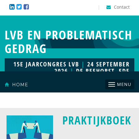
|
Contact
LVB EN PROBLEMATISCH
GEDRAG
15E JAARCONGRES LVB
|
24 SEPTEMBER
2026
|
DE REEHORST, EDE
Toggle
MENU
HOME
navigatio
PRAKTIJKBOEK