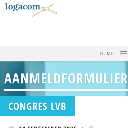
HOME
AANMELDFORMULIER
CONGRES LVB