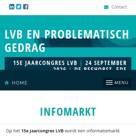
|
Contact
LVB EN PROBLEMATISCH
GEDRAG
15E JAARCONGRES LVB
|
24 SEPTEMBER
2026
|
DE REEHORST, EDE
Toggle
MENU
HOME
navigatio
INFOMARKT
Op het
15e Jaarcongres LVB
wordt een informatiemarkt