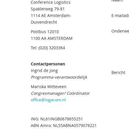
Conference Logistics
Spaklerweg 79-81
1114 AE Amsterdam-
E-mailad
Duivendrecht
Onderwe
Postbus 12010
1100 AA AMSTERDAM
Tel: (020) 3203364
Contactpersonen
Ingrid de Jong
Bericht
Programma-verantwoordelijk
Mariska Witteveen
Congresmanager/ Coördinator
office@logacom.nl
ING: NL61INGB0678655251
ABN Amro: NL55ABNA0579078221