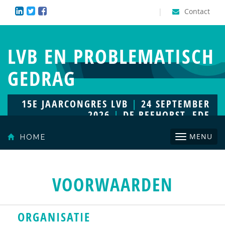
|
Contact
LVB EN PROBLEMATISCH
GEDRAG
15E JAARCONGRES LVB
|
24 SEPTEMBER
2026
|
DE REEHORST, EDE
Toggle
MENU
HOME
navigatio
VOORWAARDEN
ORGANISATIE